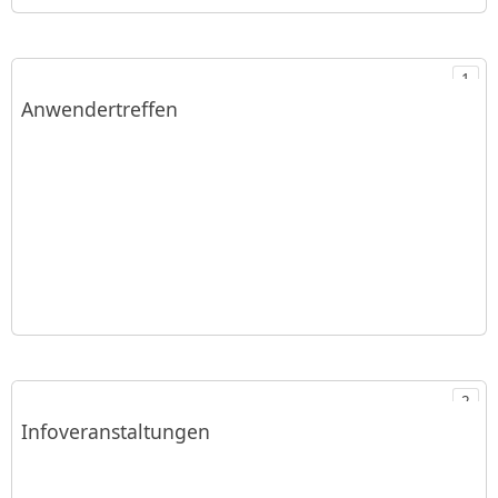
Anwendertreffen mit 1 Produkten öffnen
1
Anwendertreffen
Infoveranstaltungen mit 2 Produkten öffnen
2
Infoveranstaltungen