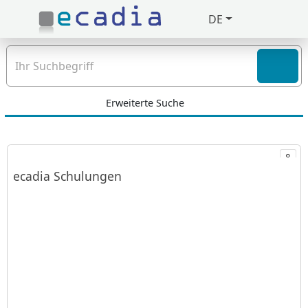
DE
Zuklappen
Loading
Loading
Erweiterte Suche
Loading
ecadia Schulungen mit 8 Produkten öffnen
Loading
8
ecadia Schulungen
Loading
Loading