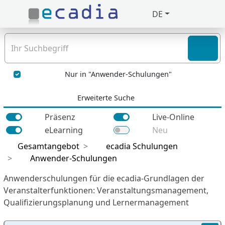
DE
Zuklappen
Loading
Loading
Nur in "Anwender-Schulungen"
Loading
Erweiterte Suche
Loading
Präsenz
Live-Online
eLearning
Neu
Loading
Gesamtangebot
ecadia Schulungen
Loading
Anwender-Schulungen
Anwenderschulungen für die ecadia-Grundlagen der
Veranstalterfunktionen: Veranstaltungsmanagement,
Qualifizierungsplanung und Lernermanagement